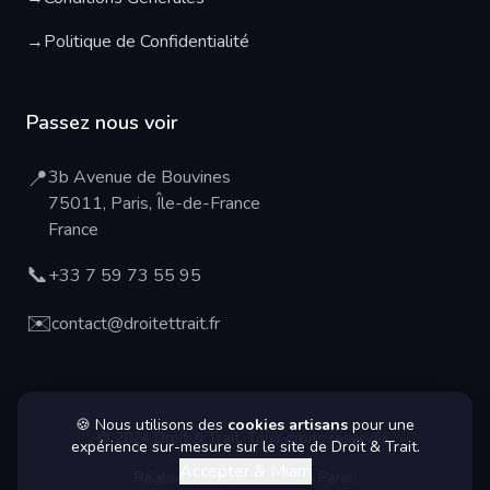
→
Politique de Confidentialité
Passez nous voir
📍
3b Avenue de Bouvines
75011, Paris, Île-de-France
France
📞
+33 7 59 73 55 95
✉️
contact@droitettrait.fr
🍪 Nous utilisons des
cookies artisans
pour une
© 2024 Droit & Trait. Tous droits réservés.
expérience sur-mesure sur le site de Droit & Trait.
Accepter & Miam
Réalisé avec passion 🎨 à Paris.